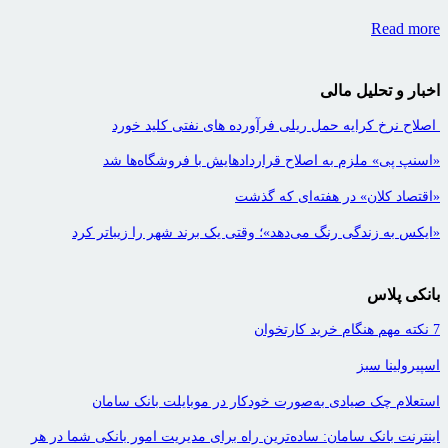
Read more
اخبار و تحلیل مالی
اصلاح نرخ کرایه حمل ریلی فرآورده های نفتی کلید خورد
«اسنپ پی» ملزم به اصلاح قراردادهایش با فروشگاه‌ها شد
«اقتصاد کلان» در هفته‌ای که گذشت
«ایکس به زندگی رنگ می‌دهد»؛ وقتی یک برند شهر را زیباتر کرد
بانکی پلاس
7 نکته مهم هنگام خرید کارتخوان
اسپیرولینا سبز
استعلام چک صیادی به‌صورت خودکار در موبایلت بانک سامان
اینترنت بانک سامان: ساده‌ترین راه برای مدیریت امور بانکی شما در هر