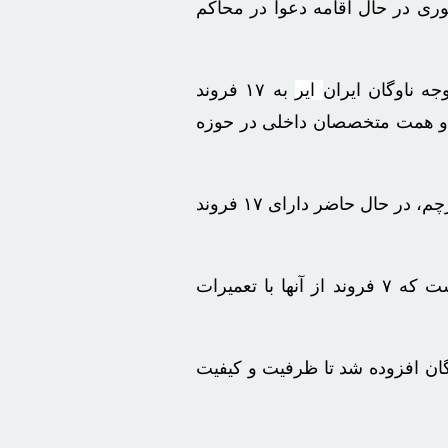
ی در حال اقامه دعوا در محاکم
ه ناوگان ایران
ایر
به ۱۷ فروند
ید کرد که این موفقیت‌ها با تلاش و همت متخصصان داخلی در حوزه
خانلری با اشاره به وضعیت فعلی ناوگان ایران ایر گفت: شرکت هواپیمایی جمهوری اسلامی ایران به عنوان ناوگان حامل پرچم، در حال حاضر دارای ۱۷ فروند
وی افزود: در ۱۰ ماه گذشته، ناوگان از ۸ فروند آماده پرواز در دی ماه سال گذشته به ۱۷ فروند هواپیما ارتقا یافته است که ۷ فروند از آنها با تعمیرات
وند هواپیمای ایرباس ۳۳۰ سری ۲۰۰ در فروردین ماه به ناوگان افزوده شد تا ظرفیت و کیفیت