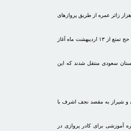
عامل ایران ایر به عملکرد این شرکت در زمینه حج عمره ۱۴۰۳ اشاره کرد و گفت: تا پایان فروردین ۱۴۰۴، تعداد ۲۰۳ هزار زائر عمره از طریق پروازهای
وی ادامه داد: همزمان با ایام نوروز، پروازهای مناطق دوردست و تکلیفی با برنامه‌ریزی دقیق انجام و پس از آن، پروازهای حج تمتع از ۱۳ اردیبهشت ماه آغاز
ی از ۲۲ شهر مختلف کشور در ۵۷۰ سکتور پروازی به عربستان سعودی منتقل شدند که این
ان و شیراز به مقصد نجف اشرف با
امات آموزشی و توسعه خدمات مسافری در ایران ایر اشاره کرد و افزود: از ابتدای سال جاری، ۱۷ دوره آموزشی برای کادر پروازی در