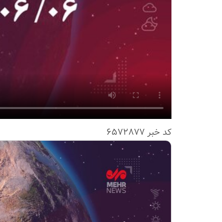
کد خبر
6572877