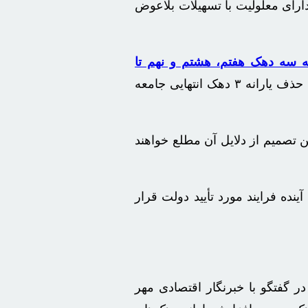
 به اینکه ساخترمسکن وظیفه اصلی بهزیستی نیست، گفت: تاکنون ۲۰۷ هزار فرد دارای معلولیت با تسهیلات بلاعوض
 سه دهک هفتم، هشتم و نهم تا
خبر داد و اظهار کرد: آنچه در خصوص تأمین منابع کالابرگ الکترونیک پیگیری می‌شود، بر اساس قانون بودجه، حذف یارانه ۳ دهک انتهایی جامعه
تصمیم از دلایل آن مطلع خواهند
ینده فرایند مورد تأیید دولت قرار
 ۲۰ مرداد) طی بازدید از خبرگزاری و در گفتگو با خبرنگار اقتصادی مهر