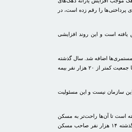
 یارانه سه دهک و تأثیر آن بر یارانه‌های دهک‌های تحت پوشش این سازمان اظهار کرد: اینکه حذف یارانه ۳ دهک موجب افزایش یارانه دهک‌های
یا خیر، مشخص نیست؛ اما سازمان بهزیستی امسال با وجود تنگناهای مالی، افزایش ۴۰ درصدی پرداختی‌ها را رقم زده است، در
ور در مراکز ما ۴۳ درصد و یارانه‌های شبه‌خانواده‌ای نیز ۸۰ درصد افزایش یافته است و این روند افزایشی
، کل نوبت‌بندی‌ها به صفر رسید و ۸۲ هزار مستمری پایه به مستمری‌ها اضافه شد. سال گذشته
نیز بیمه اجتماعی زنان سرپرست خانوار، روستایی و عشایری به صفر رسید و امسال برای ۱۱ هزار نفر در مناطق شهری با جمعیت کمتر از ۲۰ هزار نفر بیمه
ین سازمان نیست و این مسئولیت
ازهای ویژه در نظر گرفته است تا آن‌ها راحت‌تر به مسکن
دسترسی پیدا کنند. تاکنون ۲۰۷ هزار نفر از افراد دارای معلولیت با استفاده از این کمک‌ها صاحب مسکن شده‌اند. سال گذشته ۱۴ هزار نفر صاحب مسکن