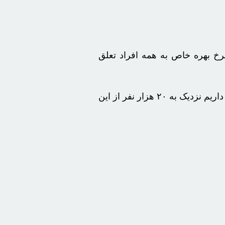
خ بهره خاص به همه افراد تعلق
حسینی خاطرنشان کرد: سال گذشته ۱۴ هزار نفر از مددجویان از طریق این تسهیلات صاحب مسکن شدند و امسال برنامه داریم نزدیک به ۲۰ هزار نفر از این