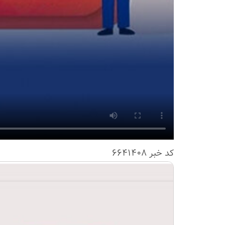
کد خبر
6641408