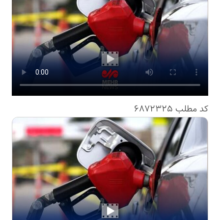
کد مطلب
6872325