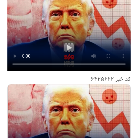
کد خبر
6425662