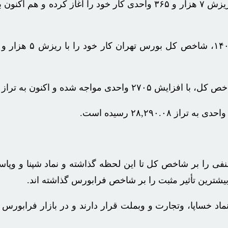
 تراز ۹۸۰,۱۷۱.۶۶ واحدی رسیده است.
نفی را بر شاخص کل تا این لحظه گذاشته و نماد
شپنا
و
وپاس
بیشترین تأثیر مثبت را بر شاخص
فرابورس
گذاشته
اند
.
ماد
خساپا
،
وتجارت
و
وبملت
قرار دارند و در بازار
فرابورس
ن