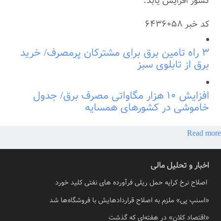
کشور افزایش یابد.
کد خبر
6436058
۳ راه تامین برق برای مشترکان پرمصرف/ خرید
برق از تابلوی سبز
افزایش ۱۰ هزار مگاواتی مصرف برق/ جدول
خاموشی در کشورهای همسایه
Read more
اخبار و تحلیل مالی
اصلاح نرخ کرایه حمل ریلی فرآورده های نفتی کلید خورد
«اسنپ پی» ملزم به اصلاح قراردادهایش با فروشگاه‌ها شد
«اقتصاد کلان» در هفته‌ای که گذشت