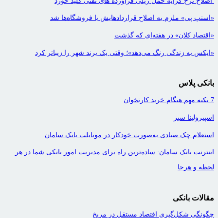
اصلاح نرخ کرایه حمل ریلی فرآورده های نفتی کلید خورد
«اسنپ پی» ملزم به اصلاح قراردادهایش با فروشگاه‌ها شد
«اقتصاد کلان» در هفته‌ای که گذشت
«ایکس به زندگی رنگ می‌دهد»؛ وقتی یک برند شهر را زیباتر کرد
بانکی پلاس
7 نکته مهم هنگام خرید کارتخوان
اسپیرولینا سبز
استعلام چک صیادی به‌صورت خودکار در موبایلت بانک سامان
اینترنت بانک سامان: ساده‌ترین راه برای مدیریت امور بانکی شما در هر
لحظه و هرجا
مقالات بانکی
چگونگی شکل‌گیری اقتصاد مستقل در مریخ