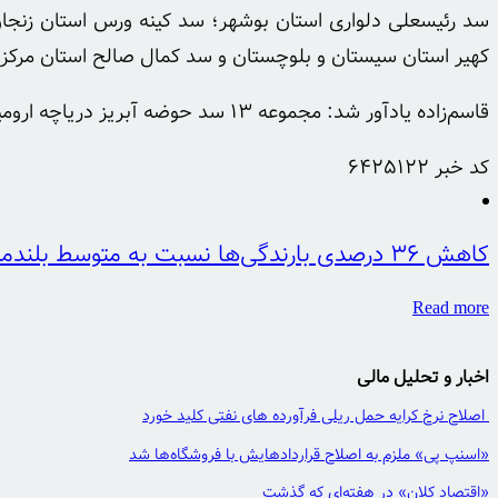
سد رئیسعلی دلواری استان بوشهر؛ سد کینه ورس استان زنجا
کهیر استان سیستان و بلوچستان و سد کمال صالح استان مرکزی ۲۵ تا ۷۵ درصد نسبت به مدت مشابه سال آبی گذشته کاهشی بوده 
قاسم‌زاده یادآور شد: مجموعه ۱۳ سد حوضه آبریز دریاچه ارومیه نسبت به مدت مشابه سال آبی گذشته ۴۱ درصد کاهش پرشدگی را به ثبت رسانده است.
کد خبر
6425122
کاهش ۳۶ درصدی بارندگی‌ها نسبت به متوسط بلندمدت
Read more
اخبار و تحلیل مالی
اصلاح نرخ کرایه حمل ریلی فرآورده های نفتی کلید خورد
«اسنپ پی» ملزم به اصلاح قراردادهایش با فروشگاه‌ها شد
«اقتصاد کلان» در هفته‌ای که گذشت